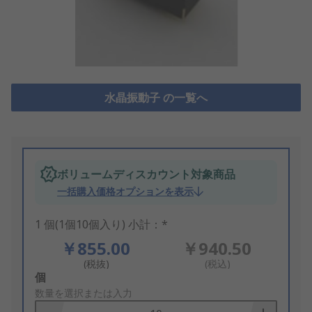
水晶振動子 の一覧へ
ボリュームディスカウント対象商品
一括購入価格オプションを表示
1 個(1個10個入り) 小計：*
￥855.00
￥940.50
(税抜)
(税込)
Add
個
to
数量を選択または入力
Basket