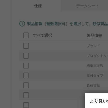
仕様
データシート
製品情報（複数選択可）を選択して、類似製品
すべて選択
製品情報
ブランド
プロダクトタ
標準周波数
取付タイプ
負荷容量
パッキング
より良い
パッケージ型