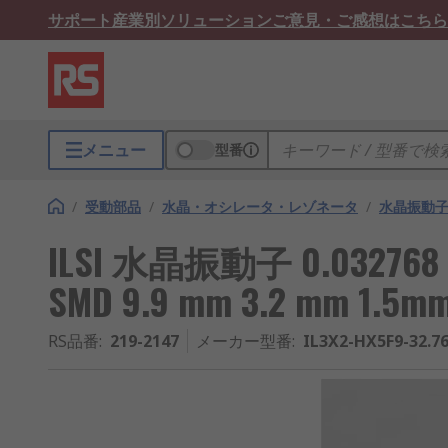
サポート
産業別ソリューション
ご意見・ご感想はこちら
メニュー
型番
/
受動部品
/
水晶・オシレータ・レゾネータ
/
水晶振動
ILSI 水晶振動子 0.032768 M
SMD 9.9 mm 3.2 mm 1.5m
RS品番
:
219-2147
メーカー型番
:
IL3X2-HX5F9-32.7