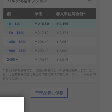
バルク価格オプション
個
単価
購入単位毎合計*
10 - 140
￥216.50
￥2,165
150 - 1390
￥212.10
￥2,121
1400 - 1890
￥206.40
￥2,064
1900 - 2390
￥200.40
￥2,004
2400 +
￥194.50
￥1,945
* 表示は参考価格です。ご購入数量によって価格は変動します。な
お、上記数量を大きく超える大量ご購入の際は右下チャットからお問
合せください。
部品表に保存
梱包形態
個包装