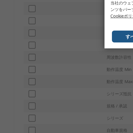
当社のウェ
ピン数
ンツをパー
Cookieポ
長さ
幅
す
高さ
周波数許容性
動作温度 Min
動作温度 Max
シリーズ抵抗
規格 / 承認
シリーズ
自動車規格