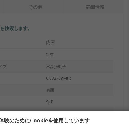
その他
詳細情報
を検索します。
内容
ILSI
イプ
水晶振動子
0.032768MHz
表面
9pF
テープ及びリール
体験のためにCookieを使用しています
式
SMD