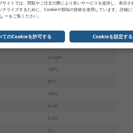
ブサイトでは、閲覧やご注文の際により良いサービスを提供し、表示さ
2
ソナライズするために、Cookieや類似の技術を使用しています。詳細
リシ
ーをご覧ください。
3.2mm
1.5mm
べてのCookieを許可する
Cookieを設定する
9.9mm
20 ppm
-40°C
85°C
70kΩ
RoHS
IL3X2
なし