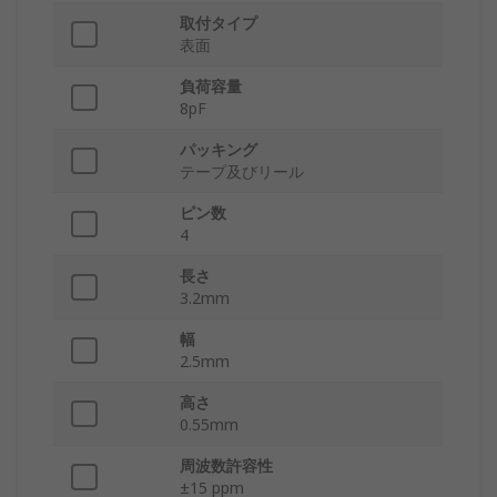
取付タイプ
表面
負荷容量
8pF
パッキング
テープ及びリール
ピン数
4
長さ
3.2mm
幅
2.5mm
高さ
0.55mm
周波数許容性
±15 ppm