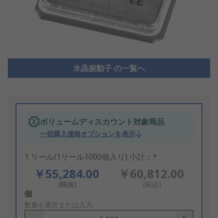
水晶振動子 の一覧へ
ボリュームディスカウント対象商品
一括購入価格オプションを表示
1 リール(1リール1000個入り) 小計：*
￥55,284.00
￥60,812.00
(税抜)
(税込)
Add
個
to
数量を選択または入力
Basket