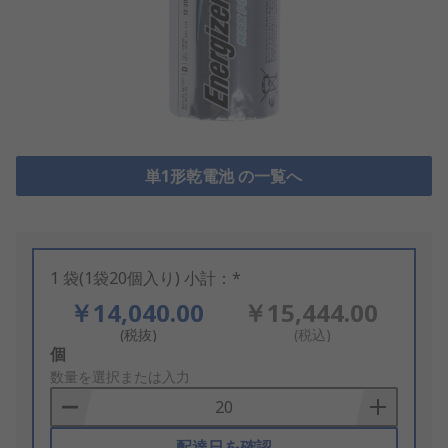
単1形乾電池 の一覧へ
1 袋(1袋20個入り) 小計：*
￥14,040.00
￥15,444.00
(税抜)
(税込)
Add
個
to
数量を選択または入力
Basket
配達日を確認