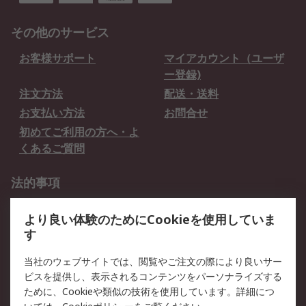
その他のサービス
お客様サポート
マイアカウント（ユーザ
ー登録)
注文方法
配送・送料
お支払い方法
お問合せ
初めてご利用の方へ・よ
くあるご質問
法的事項
プライバシーポリシー
ご利用規約
より良い体験のためにCookieを使用していま
クッキーポリシー
す
RSについて
当社のウェブサイトでは、閲覧やご注文の際により良いサー
ビスを提供し、表示されるコンテンツをパーソナライズする
会社概要
採用情報
ために、Cookieや類似の技術を使用しています。詳細につ