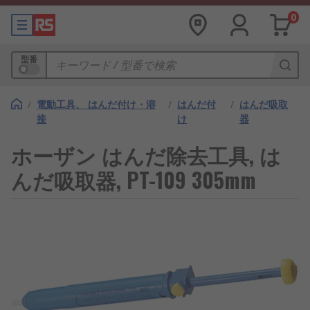
0
型番
/
電動工具、 はんだ付け・溶
/
はんだ付
/
はんだ吸取
接
け
器
ホーザン はんだ除去工具, は
んだ吸取器, PT-109 305mm