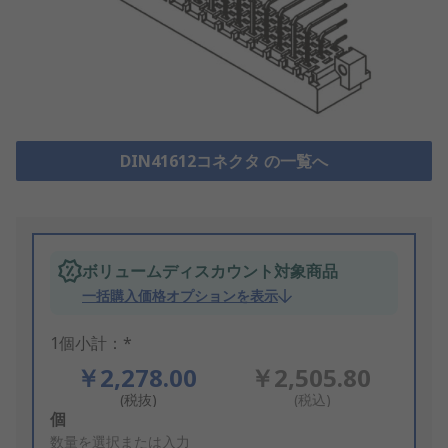
DIN41612コネクタ の一覧へ
ボリュームディスカウント対象商品
一括購入価格オプションを表示
1個小計：*
￥2,278.00
￥2,505.80
(税抜)
(税込)
Add
個
to
数量を選択または入力