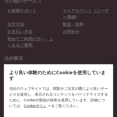
その他のサービス
お客様サポート
マイアカウント（ユーザ
ー登録)
注文方法
配送・送料
お支払い方法
お問合せ
初めてご利用の方へ・よ
くあるご質問
法的事項
プライバシーポリシー
ご利用規約
より良い体験のためにCookieを使用していま
クッキーポリシー
す
RSについて
当社のウェブサイトでは、閲覧やご注文の際により良いサー
ビスを提供し、表示されるコンテンツをパーソナライズする
会社概要
採用情報
ために、Cookieや類似の技術を使用しています。詳細につ
プレスリリース＆お知ら
コーポレートサイト
いては、
Cookieポリシ
ーをご覧ください。
せ