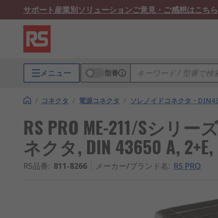
サポート
産業別ソリューション
ご意見・ご感想はこちら
メニュー
型番
/
コネクタ
/
電源コネクタ
/
ソレノイドコネクタ・DIN43
RS PRO ME-211/S
ネクタ, DIN 43650 A, 2+E, I
RS品番
:
811-8266
メーカー/ブランド名
:
RS PRO