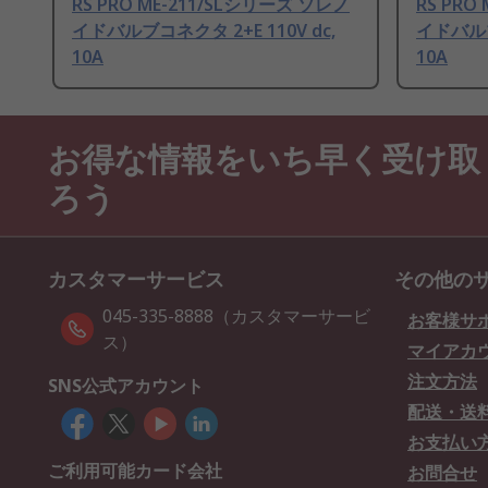
RS PRO ME-211/SLシリーズ ソレノ
RS PRO
イドバルブコネクタ 2+E 110V dc,
イドバルブ
10A
10A
お得な情報をいち早く受け取
ろう
カスタマーサービス
その他の
045-335-8888（カスタマーサービ
お客様サ
ス）
マイアカ
注文方法
SNS公式アカウント
配送・送
お支払い
ご利用可能カード会社
お問合せ