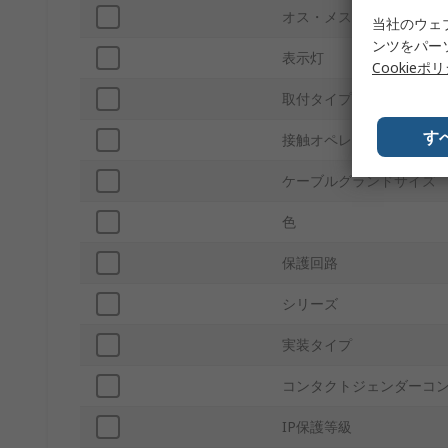
オス・メス
当社のウェ
ンツをパー
表示灯
Cookieポ
取付タイプ
す
接触オペレーション
ケーブルグランドサイズ
色
保護回路
シリーズ
実装タイプ
コンタクトジェンダーコ
IP保護等級