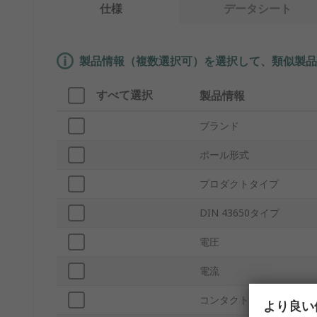
仕様
データシート
製品情報（複数選択可）を選択して、類似製品
すべて選択
製品情報
ブランド
ポール形式
プロダクトタイプ
DIN 43650タイプ
電圧
電流
コンタクトポイント材質
より良い