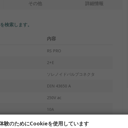
その他
詳細情報
を検索します。
内容
RS PRO
2+E
ソレノイドバルブコネクタ
DIN 43650 A
250V ac
10A
錫
体験のためにCookieを使用しています