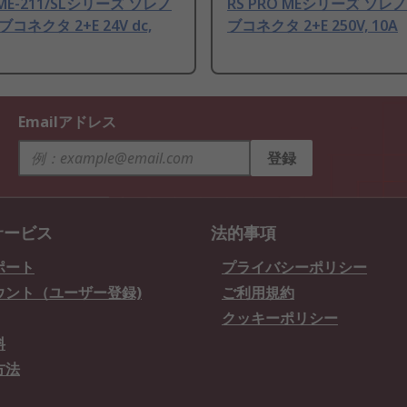
 ME-211/SLシリーズ ソレノ
RS PRO MEシリーズ ソ
コネクタ 2+E 24V dc,
ブコネクタ 2+E 250V, 10A
Emailアドレス
登録
サービス
法的事項
ポート
プライバシーポリシー
ウント（ユーザー登録)
ご利用規約
クッキーポリシー
料
方法