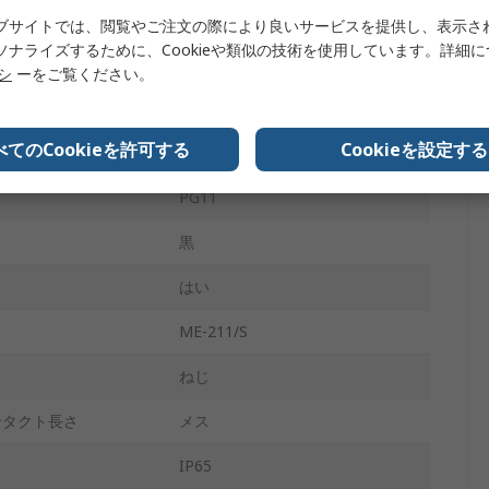
メス
ブサイトでは、閲覧やご注文の際により良いサービスを提供し、表示さ
ソナライズするために、Cookieや類似の技術を使用しています。詳細
いいえ
リシ
ーをご覧ください。
ケーブル
べてのCookieを許可する
Cookieを設定する
銅合金
PG11
黒
はい
ME-211/S
ねじ
ンタクト長さ
メス
IP65