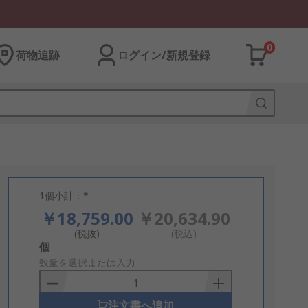
0
荷物追跡
ログイン/新規登録
1個小計：*
￥18,759.00
￥20,634.90
(税抜)
(税込)
Add
個
to
数量を選択または入力
Basket
注文書へ追加