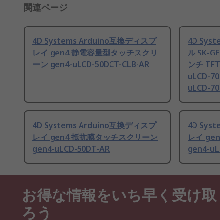
関連ページ
4D Systems Arduino互換ディスプ
4D Sy
レイ gen4 静電容量型タッチスクリ
ル SK-GE
ーン gen4-uLCD-50DCT-CLB-AR
ンチ TF
uLCD-70
uLCD-7
4D Systems Arduino互換ディスプ
4D Sys
レイ gen4 抵抗膜タッチスクリーン
レイ g
gen4-uLCD-50DT-AR
gen4-uL
お得な情報をいち早く受け取
ろう