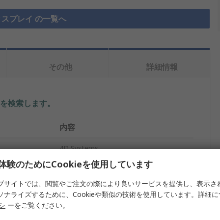
ディスプレイ の一覧へ
その他
詳細情報
を検索します。
内容
4D Systems
体験のためにCookieを使用しています
3.5インチ
ブサイトでは、閲覧やご注文の際により良いサービスを提供し、表示さ
Arduino互換ディスプレイ
ソナライズするために、Cookieや類似の技術を使用しています。詳細
リシ
ーをご覧ください。
ジー
静電容量型タッチスクリーン