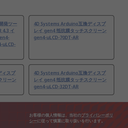
レイ開発ツー
4D Systems Arduino互換ディスプ
 4.3 イ
レイ gen4 抵抗膜タッチスクリーン
n4-
gen4-uLCD-70DT-AR
4-uLCD-
互換ディスプ
4D Systems Arduino互換ディスプ
スクリーン
レイ gen4 抵抗膜タッチスクリーン
gen4-uLCD-32DT-AR
お客様の個人情報は、当社の
プライバシーポリ
シー
に従って慎重に取り扱いを行います。