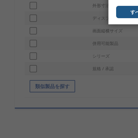
外形寸法
す
ディスプレイの解像度
画面縦横サイズ
併用可能製品
シリーズ
規格 / 承認
類似製品を探す