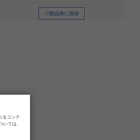
部品表に保存
れるコンテ
については、