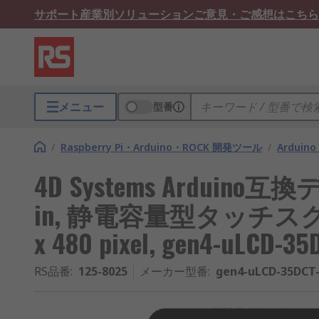
サポート
産業別ソリューション
ご意見・ご感想はこちら
メニュー
型番
/
Raspberry Pi・Arduino・ROCK 開発ツール
/
Arduino
4D Systems Arduino互
in, 静電容量型タッチスク
x 480 pixel, gen4-uLCD-3
RS品番
:
125-8025
メーカー型番
:
gen4-uLCD-35DCT