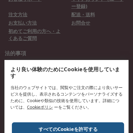
ー登録)
注文方法
配送・送料
お支払い方法
お問合せ
初めてご利用の方へ・よ
くあるご質問
法的事項
プライバシーポリシー
ご利用規約
より良い体験のためにCookieを使用していま
クッキーポリシー
す
RSについて
当社のウェブサイトでは、閲覧やご注文の際により良いサー
ビスを提供し、表示されるコンテンツをパーソナライズする
会社概要
採用情報
ために、Cookieや類似の技術を使用しています。詳細につ
プレスリリース＆お知ら
コーポレートサイト
いては、
Cookieポリシ
ーをご覧ください。
せ
全世界のRS
RSの歴史
すべてのCookieを許可する
ESGへの取り組み（英語）
認証について