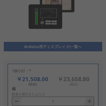
Arduino用ディスプレイ の一覧へ
1個小計：*
￥21,508.00
￥23,658.80
(税抜)
(税込)
Add
個
to
数量を選択または入力
Basket