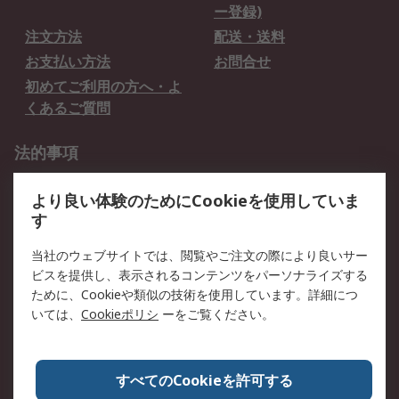
ー登録)
注文方法
配送・送料
お支払い方法
お問合せ
初めてご利用の方へ・よ
くあるご質問
法的事項
プライバシーポリシー
ご利用規約
より良い体験のためにCookieを使用していま
クッキーポリシー
す
RSについて
当社のウェブサイトでは、閲覧やご注文の際により良いサー
ビスを提供し、表示されるコンテンツをパーソナライズする
会社概要
採用情報
ために、Cookieや類似の技術を使用しています。詳細につ
プレスリリース＆お知ら
コーポレートサイト
いては、
Cookieポリシ
ーをご覧ください。
せ
全世界のRS
RSの歴史
すべてのCookieを許可する
ESGへの取り組み（英語）
認証について