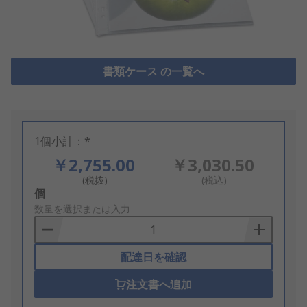
書類ケース の一覧へ
1個小計：*
￥2,755.00
￥3,030.50
(税抜)
(税込)
Add
個
to
数量を選択または入力
Basket
配達日を確認
注文書へ追加