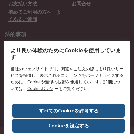
お支払い方法
お問合せ
初めてご利用の方へ・よ
くあるご質問
法的事項
プライバシーポリシー
ご利用規約
より良い体験のためにCookieを使用していま
クッキーポリシー
す
RSについて
当社のウェブサイトでは、閲覧やご注文の際により良いサー
ビスを提供し、表示されるコンテンツをパーソナライズする
会社概要
採用情報
ために、Cookieや類似の技術を使用しています。詳細につ
プレスリリース＆お知ら
コーポレートサイト
いては、
Cookieポリシ
ーをご覧ください。
せ
全世界のRS
RSの歴史
すべてのCookieを許可する
ESGへの取り組み（英語）
認証について
Cookieを設定する
〒240-0005 神奈川県横浜市保土ヶ谷区神戸町134番地 横浜ビジネスパーク ウ