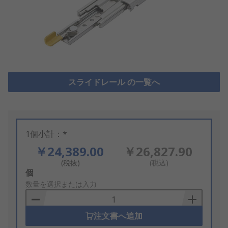
スライドレール の一覧へ
1個小計：*
￥24,389.00
￥26,827.90
(税抜)
(税込)
Add
個
to
数量を選択または入力
Basket
注文書へ追加