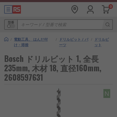
0
型番
/
電動工具、 はんだ付
/
ドリルビット / パ
/
ドリルビ
け・溶接
ーツ
ット
Bosch ドリルビット 1, 全長
235mm, 木材 18, 直径160mm,
2608597631
N