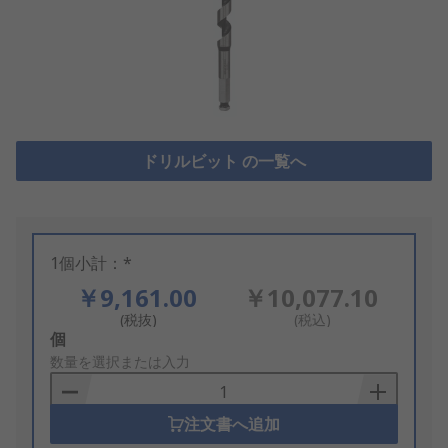
ドリルビット の一覧へ
1個小計：*
￥9,161.00
￥10,077.10
(税抜)
(税込)
Add
個
to
数量を選択または入力
Basket
注文書へ追加