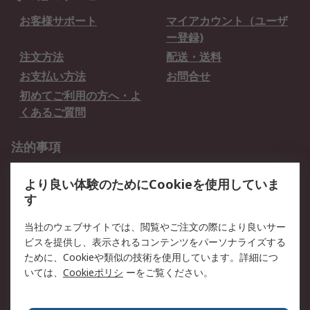
お客様サポート
マイアカウント（ユーザ
ー登録)
注文方法
配送・送料
お支払い方法
お問合せ
初めてご利用の方へ・よ
くあるご質問
法的事項
プライバシーポリシー
ご利用規約
より良い体験のためにCookieを使用していま
クッキーポリシー
す
RSについて
当社のウェブサイトでは、閲覧やご注文の際により良いサー
ビスを提供し、表示されるコンテンツをパーソナライズする
会社概要
採用情報
ために、Cookieや類似の技術を使用しています。詳細につ
プレスリリース＆お知ら
コーポレートサイト
いては、
Cookieポリシ
ーをご覧ください。
せ
全世界のRS
RSの歴史