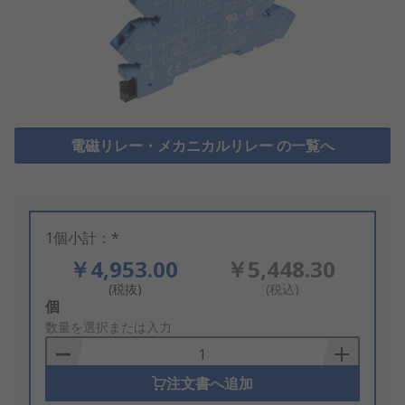
電磁リレー・メカニカルリレー の一覧へ
1個小計：*
￥4,953.00
￥5,448.30
(税抜)
(税込)
Add
個
to
数量を選択または入力
Basket
注文書へ追加