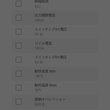
終端処理
ねじ
出力開閉電流
10mA
スイッチングAC電圧
5V ac
コイル電流
18mA
スイッチングDC電圧
5V dc
動作温度 Min
-40°C
動作温度 Max
70°C
接触オペレーション
銀合金