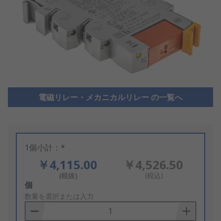
電磁リレー・メカニカルリレー の一覧へ
1個小計：*
￥4,115.00
￥4,526.50
(税抜)
(税込)
Add
個
to
数量を選択または入力
Basket