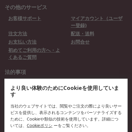
その他のサービス
お客様サポート
マイアカウント（ユーザ
ー登録)
注文方法
配送・送料
お支払い方法
お問合せ
初めてご利用の方へ・よ
くあるご質問
法的事項
プライバシーポリシー
ご利用規約
より良い体験のためにCookieを使用していま
クッキーポリシー
す
RSについて
当社のウェブサイトでは、閲覧やご注文の際により良いサー
ビスを提供し、表示されるコンテンツをパーソナライズする
会社概要
採用情報
ために、Cookieや類似の技術を使用しています。詳細につ
プレスリリース＆お知ら
コーポレートサイト
いては、
Cookieポリシ
ーをご覧ください。