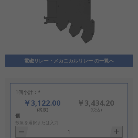
電磁リレー・メカニカルリレー の一覧へ
1個小計：*
￥3,122.00
￥3,434.20
(税抜)
(税込)
Add
個
to
数量を選択または入力
Basket