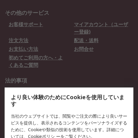
その他のサービス
お客様サポート
マイアカウント（ユーザ
ー登録)
注文方法
配送・送料
お支払い方法
お問合せ
初めてご利用の方へ・よ
くあるご質問
法的事項
プライバシーポリシー
ご利用規約
より良い体験のためにCookieを使用していま
クッキーポリシー
す
RSについて
当社のウェブサイトでは、閲覧やご注文の際により良いサー
ビスを提供し、表示されるコンテンツをパーソナライズする
会社概要
採用情報
ために、Cookieや類似の技術を使用しています。詳細につ
プレスリリース＆お知ら
コーポレートサイト
いては、
Cookieポリシ
ーをご覧ください。