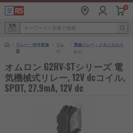
0
型番
/
リレー・信号変換
/
リレ
/
電磁リレー・メカニカルリ
器
ー
レー
オムロン G2RV-STシリーズ 電
気機械式リレー, 12V dcコイル,
SPDT, 27.9mA, 12V dc