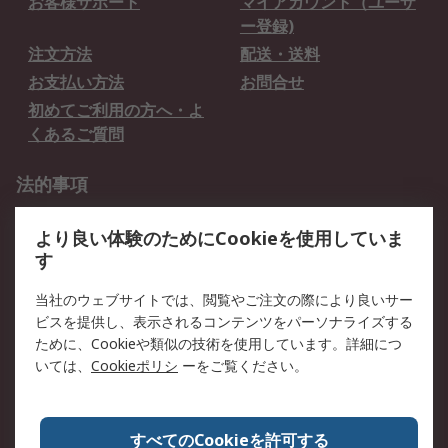
お客様サポート
マイアカウント（ユーザ
ー登録)
注文方法
配送・送料
お支払い方法
お問合せ
初めてご利用の方へ・よ
くあるご質問
法的事項
プライバシーポリシー
ご利用規約
より良い体験のためにCookieを使用していま
クッキーポリシー
す
RSについて
当社のウェブサイトでは、閲覧やご注文の際により良いサー
ビスを提供し、表示されるコンテンツをパーソナライズする
会社概要
採用情報
ために、Cookieや類似の技術を使用しています。詳細につ
プレスリリース＆お知ら
コーポレートサイト
いては、
Cookieポリシ
ーをご覧ください。
せ
全世界のRS
RSの歴史
すべてのCookieを許可する
ESGへの取り組み（英語）
認証について