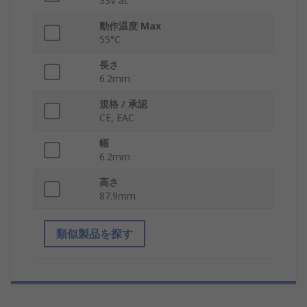
33V ac
動作温度 Max
55°C
長さ
6.2mm
規格 / 承認
CE, EAC
幅
6.2mm
高さ
87.9mm
類似製品を探す