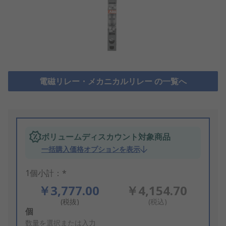
電磁リレー・メカニカルリレー の一覧へ
ボリュームディスカウント対象商品
一括購入価格オプションを表示
1個小計：*
￥3,777.00
￥4,154.70
(税抜)
(税込)
Add
個
to
数量を選択または入力