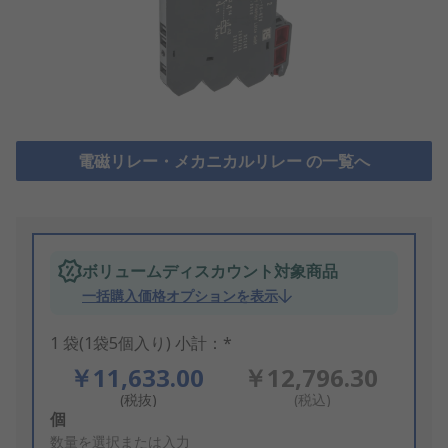
電磁リレー・メカニカルリレー の一覧へ
ボリュームディスカウント対象商品
一括購入価格オプションを表示
1 袋(1袋5個入り) 小計：*
￥11,633.00
￥12,796.30
(税抜)
(税込)
Add
個
to
数量を選択または入力