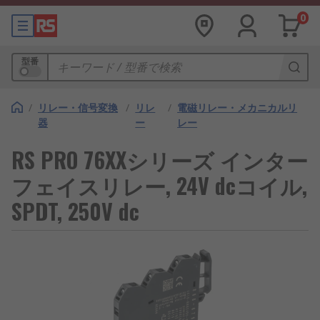
0
型番
/
リレー・信号変換
/
リレ
/
電磁リレー・メカニカルリ
器
ー
レー
RS PRO 76XXシリーズ インター
フェイスリレー, 24V dcコイル,
SPDT, 250V dc