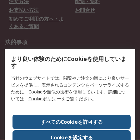
注文方法
配送・送料
お支払い方法
お問合せ
初めてご利用の方へ・よ
くあるご質問
法的事項
プライバシーポリシー
ご利用規約
より良い体験のためにCookieを使用していま
クッキーポリシー
す
RSについて
当社のウェブサイトでは、閲覧やご注文の際により良いサー
ビスを提供し、表示されるコンテンツをパーソナライズする
会社概要
採用情報
ために、Cookieや類似の技術を使用しています。詳細につ
プレスリリース＆お知ら
コーポレートサイト
いては、
Cookieポリシ
ーをご覧ください。
せ
全世界のRS
RSの歴史
すべてのCookieを許可する
ESGへの取り組み（英語）
認証について
Cookieを設定する