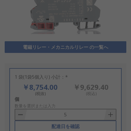
電磁リレー・メカニカルリレー の一覧へ
1 袋(1袋5個入り) 小計：*
￥8,754.00
￥9,629.40
(税抜)
(税込)
Add
個
to
数量を選択または入力
Basket
配達日を確認