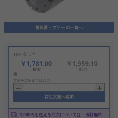
警報器・ブザー の一覧へ
1個小計：*
￥1,781.00
￥1,959.10
(税抜)
(税込)
Add
個
to
数量を選択または入力
Basket
注文書へ追加
3,000円を超える注文については、送料無料