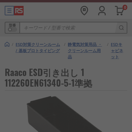
0
型番
/
ESD対策クリーンルーム
/
静電気対策用品 ・
/
ESDキ
/ 基板プロトタイピング
クリーンルーム用
ャビネ
品
ット
Raaco ESD引き出し 1
112260EN61340-5-1準拠