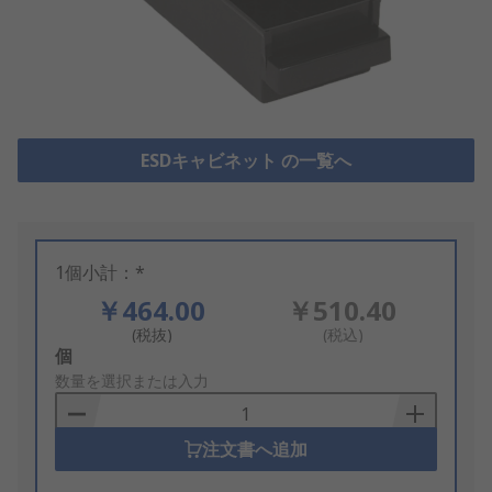
ESDキャビネット の一覧へ
1個小計：*
￥464.00
￥510.40
(税抜)
(税込)
Add
個
to
数量を選択または入力
Basket
注文書へ追加