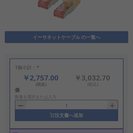
イーサネットケーブル の一覧へ
1個小計：*
￥2,757.00
￥3,032.70
(税抜)
(税込)
Add
個
to
数量を選択または入力
Basket
注文書へ追加