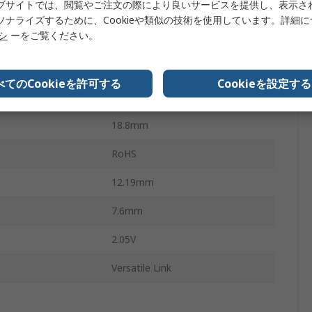
ブサイトでは、閲覧やご注文の際により良いサービスを提供し、表示さ
20ns
ソナライズするために、Cookieや類似の技術を使用しています。詳細
リシ
ーをご覧ください。
スルーホール
6
べてのCookieを許可する
Cookieを設定する
ズ
汎用リンク
18.8mm
RoHS
12.19mm
7.6mm
2.05V
Versatile Link