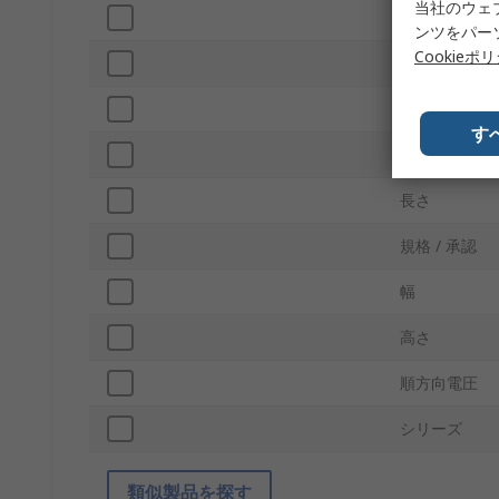
当社のウェ
標準降下時間
ンツをパー
Cookieポ
取付タイプ
ピン数
す
コネクタサイ
長さ
規格 / 承認
幅
高さ
順方向電圧
シリーズ
類似製品を探す