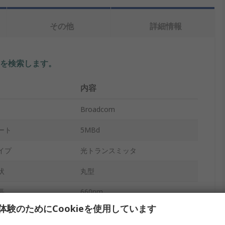
その他
詳細情報
を検索します。
内容
Broadcom
ート
5MBd
イプ
光トランスミッタ
状
丸型
長
660nm
体験のためにCookieを使用しています
20ns