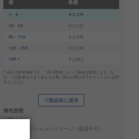
個
単価
1 - 9
￥3,175
10 - 94
￥3,120
95 - 119
￥2,476
120 - 159
￥2,138
160 +
￥2,062
* 表示は参考価格です。ご購入数量によって価格は変動します。な
お、上記数量を大きく超える大量ご購入の際は右下チャットからお問
合せください。
部品表に保存
梱包形態
個包装
プロダクションパッケージ（返品不可）