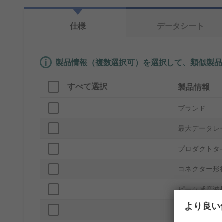
仕様
データシート
製品情報（複数選択可）を選択して、類似製品
すべて選択
製品情報
ブランド
最大データレ
プロダクトタ
コネクター形
ピーク感度波
より良い
標準上昇時間