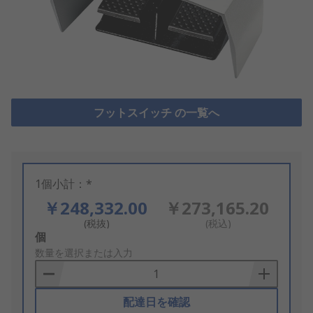
フットスイッチ の一覧へ
1個小計：*
￥248,332.00
￥273,165.20
(税抜)
(税込)
Add
個
to
数量を選択または入力
Basket
配達日を確認