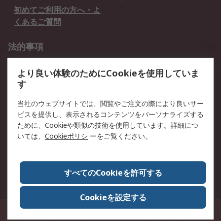
初めてご利用の方へ・よ
くあるご質問
法的事項
プライバシーポリシー
ご利用規約
より良い体験のためにCookieを使用していま
クッキーポリシー
す
RSについて
当社のウェブサイトでは、閲覧やご注文の際により良いサー
ビスを提供し、表示されるコンテンツをパーソナライズする
会社概要
採用情報
ために、Cookieや類似の技術を使用しています。詳細につ
プレスリリース＆お知ら
コーポレートサイト
いては、
Cookieポリシ
ーをご覧ください。
せ
全世界のRS
RSの歴史
すべてのCookieを許可する
ESGへの取り組み（英語）
認証について
Cookieを設定する
〒240-0005 神奈川県横浜市保土ヶ谷区神戸町134番地 横浜ビジネスパーク ウ
エストタワー12階
© アールエスコンポーネンツ株式会社