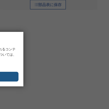
部品表に保存
れるコンテ
については、