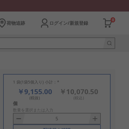
0
荷物追跡
ログイン/新規登録
1 袋(1袋5個入り) 小計：*
￥9,155.00
￥10,070.50
(税抜)
(税込)
Add
個
to
数量を選択または入力
Basket