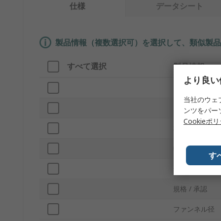
仕様
データシート
製品情報（複数選択可）を選択して、類似製品
すべて選択
製品情報
より良い
ブランド
当社のウェ
プロダクトタ
ンツをパー
Cookieポ
材質
軸直径
す
色
規格 / 承認
ファンネル径