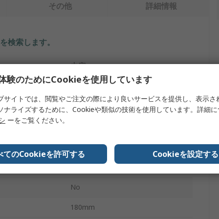
その他
詳細情報
を検索します。
内容
体験のためにCookieを使用しています
RS PRO
ブサイトでは、閲覧やご注文の際により良いサービスを提供し、表示さ
イプ
産業用漏斗
ソナライズするために、Cookieや類似の技術を使用しています。詳細
リシ
ーをご覧ください。
高密度ポリエチレン
17mm
べてのCookieを許可する
Cookieを設定する
白
No
180mm