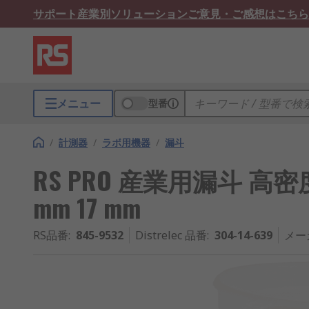
サポート
産業別ソリューション
ご意見・ご感想はこちら
メニュー
型番
/
計測器
/
ラボ用機器
/
漏斗
RS PRO 産業用漏斗 高
mm 17 mm
RS品番
:
845-9532
Distrelec 品番
:
304-14-639
メー