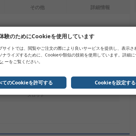
その他
詳細情報
を検索します。
体験のためにCookieを使用しています
内容
ブサイトでは、閲覧やご注文の際により良いサービスを提供し、表示さ
ソナライズするために、Cookieや類似の技術を使用しています。詳細
サトーパーツ
リシ
ーをご覧ください。
基板取り付けヒューズホルダ
べてのCookieを許可する
Cookieを設定する
CSA, UL
スロット