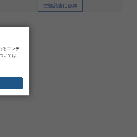
部品表に保存
れるコンテ
については、