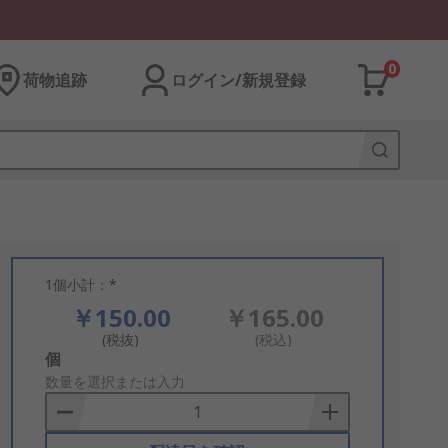
0
荷物追跡
ログイン/新規登録
1個小計：*
￥150.00
￥165.00
(税抜)
(税込)
Add
個
to
数量を選択または入力
Basket