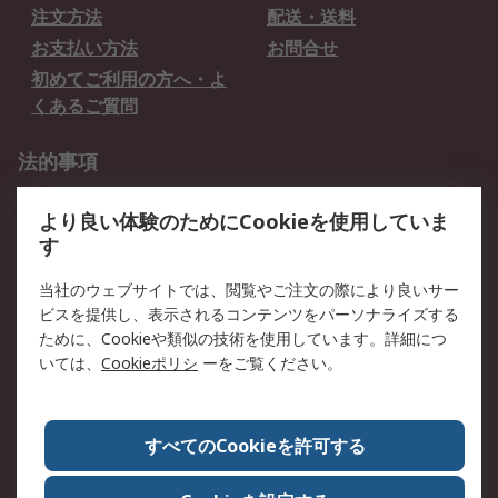
注文方法
配送・送料
お支払い方法
お問合せ
初めてご利用の方へ・よ
くあるご質問
法的事項
プライバシーポリシー
ご利用規約
より良い体験のためにCookieを使用していま
クッキーポリシー
す
RSについて
当社のウェブサイトでは、閲覧やご注文の際により良いサー
ビスを提供し、表示されるコンテンツをパーソナライズする
会社概要
採用情報
ために、Cookieや類似の技術を使用しています。詳細につ
プレスリリース＆お知ら
コーポレートサイト
いては、
Cookieポリシ
ーをご覧ください。
せ
全世界のRS
RSの歴史
すべてのCookieを許可する
ESGへの取り組み（英語）
認証について