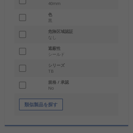
40mm
色
黒
危険区域認証
なし
遮蔽性
シールド
シリーズ
TB
規格 / 承認
No
類似製品を探す