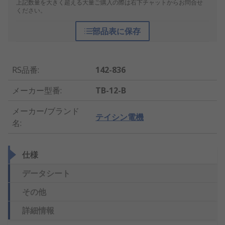
上記数量を大きく超える大量ご購入の際は右下チャットからお問合せ
ください。
部品表に保存
RS品番
:
142-836
メーカー型番
:
TB-12-B
メーカー/ブランド
テイシン電機
名
:
仕様
データシート
その他
詳細情報