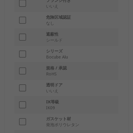
フランジ付き
いいえ
危険区域認証
なし
遮蔽性
シールド
シリーズ
Bocube Alu
規格 / 承認
RoHS
透明ドア
いいえ
IK等級
IK09
ガスケット材
発泡ポリウレタン