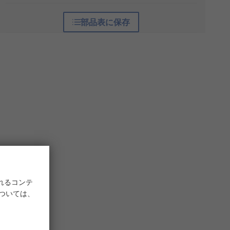
部品表に保存
れるコンテ
については、