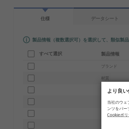
仕様
データシート
製品情報（複数選択可）を選択して、類似製品
すべて選択
製品情報
ブランド
材質
プロダクトタ
より良い
外部高さ
当社のウェ
ンツをパー
内部幅
Cookieポ
外部幅