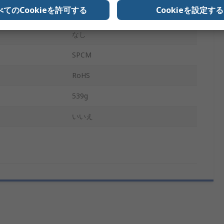
べてのCookieを許可する
Cookieを設定する
グレー, 白
なし
SPCM
RoHS
539g
いいえ