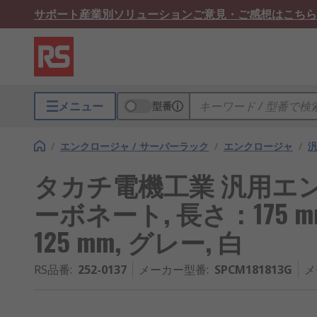
サポート
産業別ソリューション
ご意見・ご感想はこちら
メニュー
型番
/
エンクロージャ / サーバーラック
/
エンクロージャ
/
タカチ電機工業 汎用エン
ーボネート, 長さ：175 mm
125 mm, グレー, 白
RS品番
:
252-0137
メーカー型番
:
SPCM181813G
メ