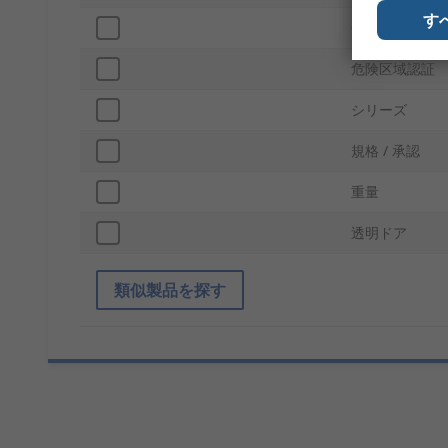
す
色
危険区域認証
シリーズ
規格 / 承認
重量
透明ドア
類似製品を探す