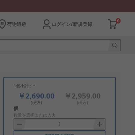
0
荷物追跡
ログイン/新規登録
1個小計：*
￥2,690.00
￥2,959.00
(税抜)
(税込)
Add
個
to
数量を選択または入力
Basket