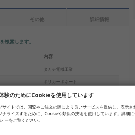
その他
詳細情報
を検索します。
内容
タカチ電機工業
ポリカーボネート
イプ
汎用エンクロージャ
体験のためにCookieを使用しています
125mm
ブサイトでは、閲覧やご注文の際により良いサービスを提供し、表示さ
ソナライズするために、Cookieや類似の技術を使用しています。詳細
175mm
リシ
ーをご覧ください。
175mm