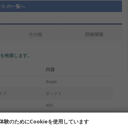
ス の一覧へ
その他
詳細情報
を検索します。
内容
Bopla
イプ
ボックス
ABS
57mm
体験のためにCookieを使用しています