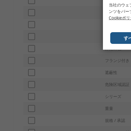
外部幅
当社のウェ
ンツをパー
内部幅
Cookieポ
IP保護等級
色
す
ふたの色
フランジ付き
遮蔽性
危険区域認証
シリーズ
重量
規格 / 承認