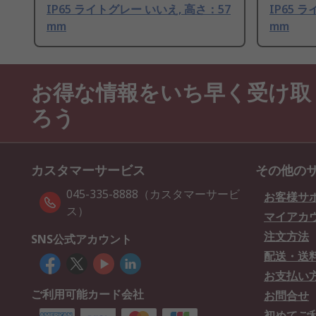
IP65 ライトグレー いいえ, 高さ：57
IP65 
mm
mm
お得な情報をいち早く受け取
ろう
カスタマーサービス
その他の
045-335-8888（カスタマーサービ
お客様サ
ス）
マイアカ
注文方法
SNS公式アカウント
配送・送
お支払い
ご利用可能カード会社
お問合せ
初めてご