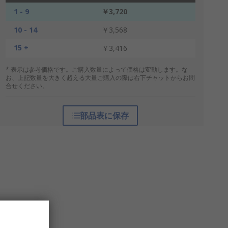
1 - 9
￥3,720
10 - 14
￥3,568
15 +
￥3,416
* 表示は参考価格です。ご購入数量によって価格は変動します。な
お、上記数量を大きく超える大量ご購入の際は右下チャットからお問
合せください。
部品表に保存