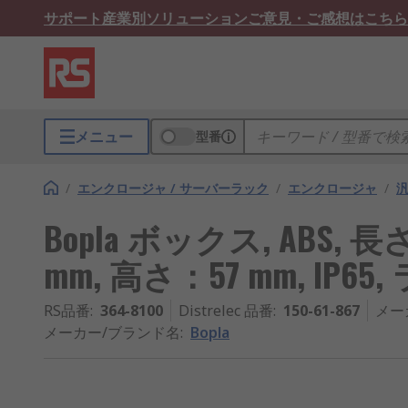
サポート
産業別ソリューション
ご意見・ご感想はこちら
メニュー
型番
/
エンクロージャ / サーバーラック
/
エンクロージャ
/
Bopla ボックス, ABS, 長
mm, 高さ：57 mm, IP6
RS品番
:
364-8100
Distrelec 品番
:
150-61-867
メー
メーカー/ブランド名
:
Bopla