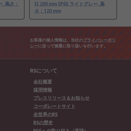
レー, 高さ：
II 200 mm IP65 ライトグレー, 高
さ：120 mm
お客様の個人情報は、当社の
プライバシーポリ
シー
に従って慎重に取り扱いを行います。
RSについて
会社概要
採用情報
プレスリリース＆お知らせ
コーポレートサイト
全世界のRS
RSの歴史
ESGへの取り組み（英語）