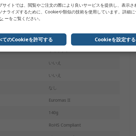
80mm
ブサイトでは、閲覧やご注文の際により良いサービスを提供し、表示さ
ソナライズするために、Cookieや類似の技術を使用しています。詳細
120mm
リシ
ーをご覧ください。
IP65
ライトグレー
べてのCookieを許可する
Cookieを設定する
ライトグレー
いいえ
いいえ
なし
Euromas II
140g
RoHS Compliant