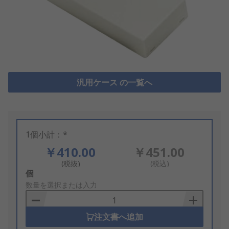
汎用ケース の一覧へ
1個小計：*
￥410.00
￥451.00
(税抜)
(税込)
Add
個
to
数量を選択または入力
Basket
注文書へ追加