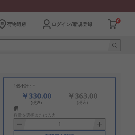
0
荷物追跡
ログイン/新規登録
1個小計：*
￥330.00
￥363.00
(税抜)
(税込)
Add
個
to
数量を選択または入力
Basket