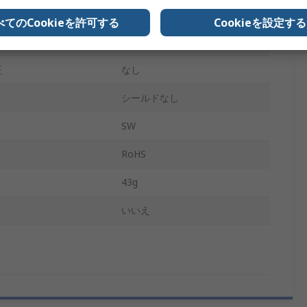
グレー
べてのCookieを許可する
Cookieを設定する
グレー
証
なし
シールドなし
SW
RoHS
43g
いいえ