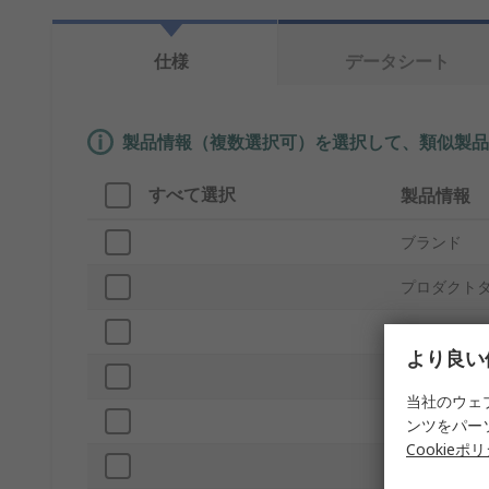
仕様
データシート
製品情報（複数選択可）を選択して、類似製品
すべて選択
製品情報
ブランド
プロダクト
材質
より良い
外部高さ
当社のウェ
内部幅
ンツをパー
Cookieポ
外部幅