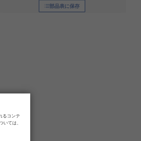
部品表に保存
れるコンテ
については、