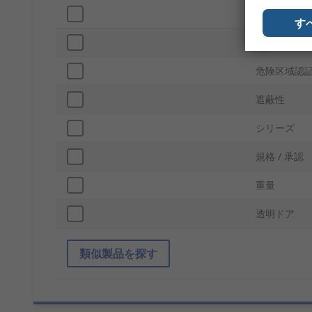
ふたの色
す
色
危険区域認
遮蔽性
シリーズ
規格 / 承認
重量
透明ドア
類似製品を探す