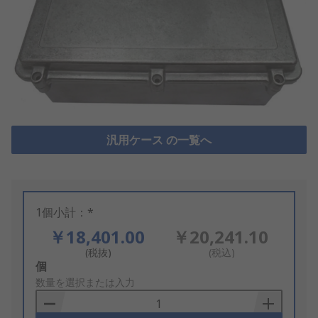
汎用ケース の一覧へ
1個小計：*
￥18,401.00
￥20,241.10
(税抜)
(税込)
Add
個
to
数量を選択または入力
Basket