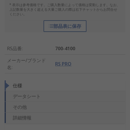
* 表示は参考価格です。ご購入数量によって価格は変動します。なお、
上記数量を大きく超える大量ご購入の際は右下チャットからお問合せ
ください。
部品表に保存
RS品番
:
700-4100
メーカー/ブランド
RS PRO
名
:
仕様
データシート
その他
詳細情報