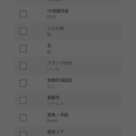
IP保護等級
IP67
ふたの色
銀
色
銀
フランジ付き
いいえ
危険区域認証
なし
遮蔽性
シールド
規格 / 承認
RoHS
透明ドア