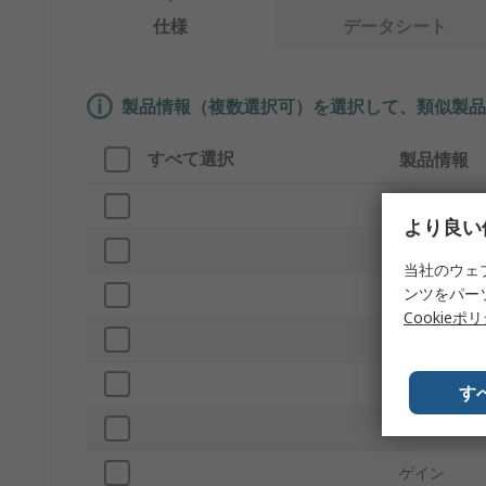
仕様
データシート
製品情報（複数選択可）を選択して、類似製品
すべて選択
製品情報
ブランド
より良い
プロダクト
当社のウェ
ンツをパー
コネクタサ
Cookieポ
アンテナ設
リード長
す
指向性
ゲイン