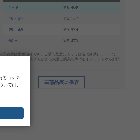
1 - 9
￥6,469
10 - 24
￥6,137
25 - 49
￥5,934
50 +
￥5,473
* 表示は参考価格です。ご購入数量によって価格は変動します。な
お、上記数量を大きく超える大量ご購入の際は右下チャットからお問
合せください。
れるコンテ
部品表に保存
については、