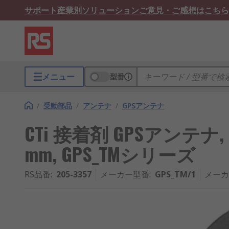
サポート
産業別ソリューション
ご意見・ご感想はこちら
メニュー
型番
/
受動部品
/
アンテナ
/
GPSアンテナ
CTi 接着剤 GPSアンテナ, FME
mm, GPS_TMシリーズ
RS品番
:
205-3357
メーカー型番
:
GPS_TM/1
メーカ