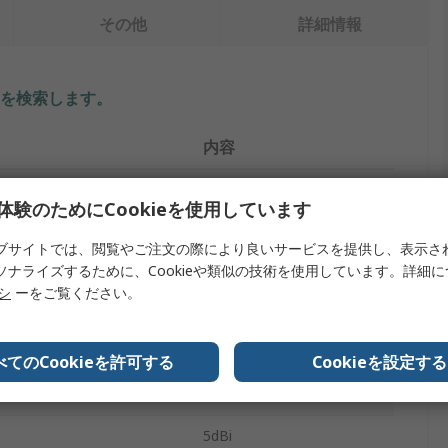
その他
詳細情報
を検索します。
内容
CTi
体験のためにCookieを使用しています
タイプ
GPSアンテナ
ブサイトでは、閲覧やご注文の際により良いサービスを提供し、表示さ
ソナライズするために、Cookieや類似の技術を使用しています。詳細
イズ
FME, SMA
リシ
ーをご覧ください。
置タイプ
接着剤
2000mm
べてのCookieを許可する
Cookieを設定する
無指向性
5dBi