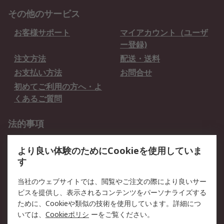
その他のサービス
お客様サポート
マイアカウント（ユーザ
ー登録)
注文方法
配送・送料
お支払い方法
お問合せ
初めてご利用の方へ・よ
くあるご質問
法的事項
プライバシーポリシー
ご利用規約
より良い体験のためにCookieを使用していま
クッキーポリシー
す
RSについて
当社のウェブサイトでは、閲覧やご注文の際により良いサー
ビスを提供し、表示されるコンテンツをパーソナライズする
会社概要
採用情報
ために、Cookieや類似の技術を使用しています。詳細につ
プレスリリース＆お知ら
コーポレートサイト
いては、
Cookieポリシ
ーをご覧ください。