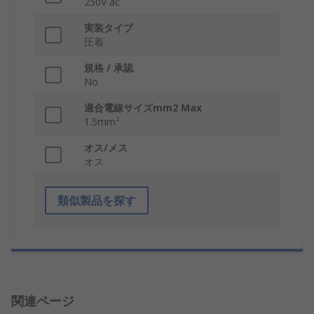
250V ac
実装タイプ
圧着
規格 / 承認
No
適合電線サイズmm2 Max
1.5mm²
オス/メス
オス
類似製品を探す
関連ページ