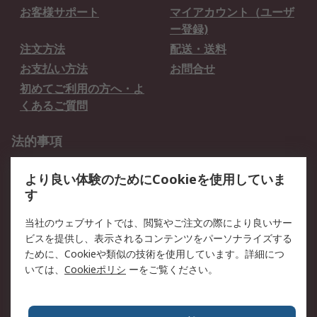
お客様サポート
マイアカウント（ユーザ
ー登録)
注文方法
配送・送料
お支払い方法
お問合せ
初めてご利用の方へ・よ
くあるご質問
法的事項
プライバシーポリシー
ご利用規約
より良い体験のためにCookieを使用していま
クッキーポリシー
す
RSについて
当社のウェブサイトでは、閲覧やご注文の際により良いサー
ビスを提供し、表示されるコンテンツをパーソナライズする
会社概要
採用情報
ために、Cookieや類似の技術を使用しています。詳細につ
プレスリリース＆お知ら
コーポレートサイト
いては、
Cookieポリシ
ーをご覧ください。
せ
全世界のRS
RSの歴史