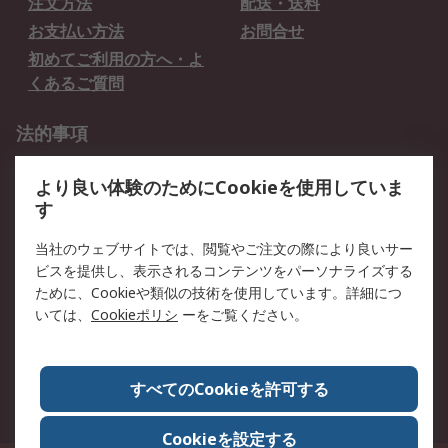
注文方法
配送・送料
お支払い方法
お問合せ
初めてご利用の方へ・よ
くあるご質問
法的事項
プライバシーポリシー
ご利用規約
より良い体験のためにCookieを使用していま
クッキーポリシー
す
RSについて
当社のウェブサイトでは、閲覧やご注文の際により良いサー
ビスを提供し、表示されるコンテンツをパーソナライズする
会社概要
採用情報
ために、Cookieや類似の技術を使用しています。詳細につ
プレスリリース＆お知ら
コーポレートサイト
いては、
Cookieポリシ
ーをご覧ください。
せ
全世界のRS
RSの歴史
すべてのCookieを許可する
ESGへの取り組み（英語）
認証について
Cookieを設定する