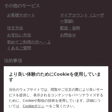
その他のサービス
お客様サポート
マイアカウント（ユーザ
ー登録)
注文方法
配送・送料
お支払い方法
お問合せ
初めてご利用の方へ・よ
くあるご質問
法的事項
プライバシーポリシー
ご利用規約
より良い体験のためにCookieを使用していま
クッキーポリシー
す
RSについて
当社のウェブサイトでは、閲覧やご注文の際により良いサー
ビスを提供し、表示されるコンテンツをパーソナライズする
会社概要
採用情報
ために、Cookieや類似の技術を使用しています。詳細につ
プレスリリース＆お知ら
コーポレートサイト
いては、
Cookieポリシ
ーをご覧ください。