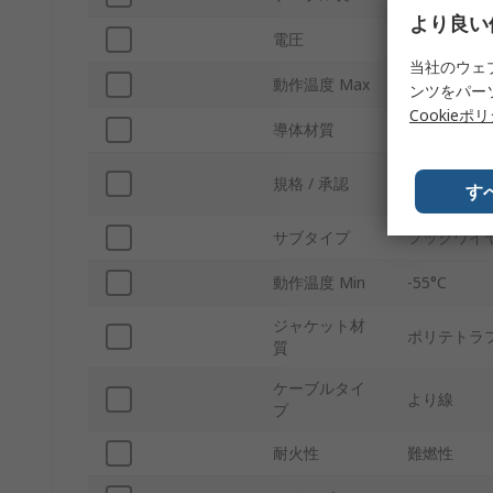
より良い
電圧
600V
当社のウェ
動作温度 Max
200°C
ンツをパー
Cookieポ
導体材質
銀めっき銅
EU Directiv
規格 / 承認
す
EC 1907/20
サブタイプ
フックワイ
動作温度 Min
-55°C
ジャケット材
ポリテトラ
質
ケーブルタイ
より線
プ
耐火性
難燃性