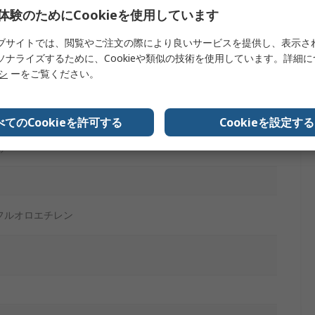
体験のためにCookieを使用しています
ブサイトでは、閲覧やご注文の際により良いサービスを提供し、表示さ
ソナライズするために、Cookieや類似の技術を使用しています。詳細
リシ
ーをご覧ください。
e 2015/863/EU (RoHS3), EU Directive 2011/65/EU(RoHS2),
べてのCookieを許可する
Cookieを設定する
06
ヤ
フルオロエチレン