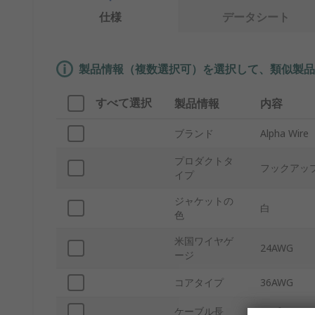
仕様
データシート
製品情報（複数選択可）を選択して、類似製品
すべて選択
製品情報
内容
ブランド
Alpha Wire
プロダクトタ
フックアッ
イプ
ジャケットの
白
色
米国ワイヤゲ
24AWG
ージ
コアタイプ
36AWG
ケーブル長
100ft