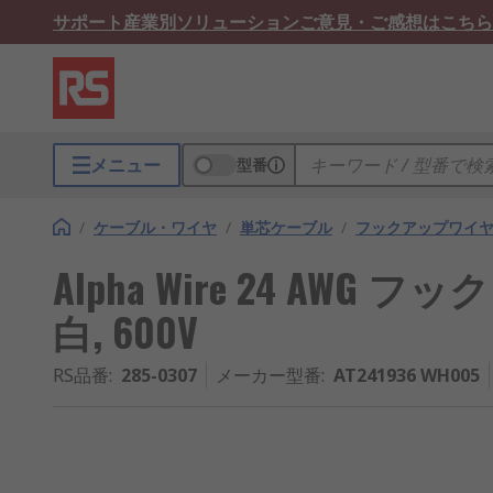
サポート
産業別ソリューション
ご意見・ご感想はこちら
メニュー
型番
/
ケーブル・ワイヤ
/
単芯ケーブル
/
フックアップワイ
Alpha Wire 24 AWG フ
白, 600V
RS品番
:
285-0307
メーカー型番
:
AT241936 WH005