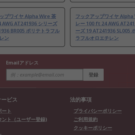
プワイヤ Alpha Wire 茶
フックアップワイヤ Alpha W
 24 AWG AT241936 シリーズ
レー 100 ft 24 AWG AT24
41936 BR005 ポリテトラフル
ーズ 19 AT241936 SL00
レン
ラフルオロエチレン
Emailアドレス
登録
サービス
法的事項
ポート
プライバシーポリシー
ウント（ユーザー登録)
ご利用規約
クッキーポリシー