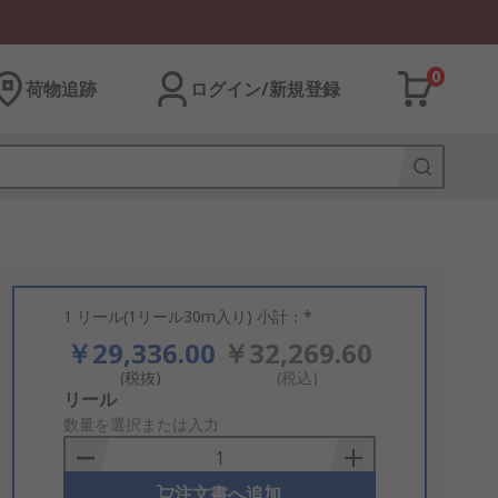
0
荷物追跡
ログイン/新規登録
1 リール(1リール30m入り) 小計：*
￥29,336.00
￥32,269.60
(税抜)
(税込)
Add
リール
to
数量を選択または入力
Basket
注文書へ追加