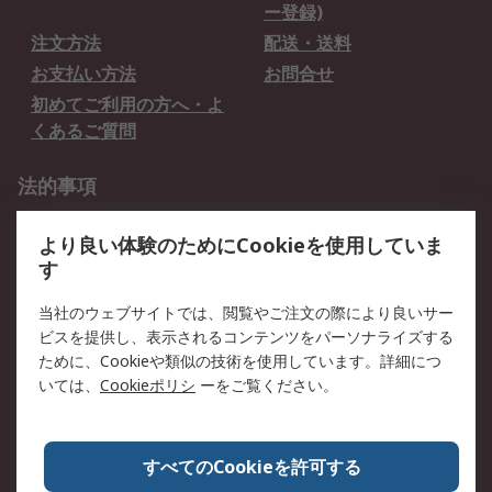
ー登録)
注文方法
配送・送料
お支払い方法
お問合せ
初めてご利用の方へ・よ
くあるご質問
法的事項
プライバシーポリシー
ご利用規約
より良い体験のためにCookieを使用していま
クッキーポリシー
す
RSについて
当社のウェブサイトでは、閲覧やご注文の際により良いサー
ビスを提供し、表示されるコンテンツをパーソナライズする
会社概要
採用情報
ために、Cookieや類似の技術を使用しています。詳細につ
プレスリリース＆お知ら
コーポレートサイト
いては、
Cookieポリシ
ーをご覧ください。
せ
全世界のRS
RSの歴史
すべてのCookieを許可する
ESGへの取り組み（英語）
認証について