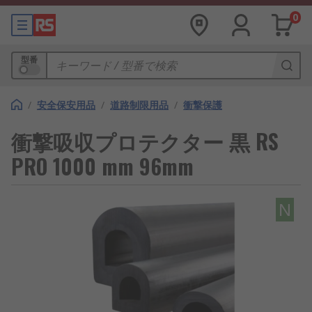
0
型番
/
安全保安用品
/
道路制限用品
/
衝撃保護
衝撃吸収プロテクター 黒 RS
PRO 1000 mm 96mm
N