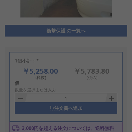
衝撃保護 の一覧へ
1個小計：*
￥5,258.00
￥5,783.80
(税抜)
(税込)
Add
個
to
数量を選択または入力
Basket
注文書へ追加
3,000円を超える注文については、送料無料