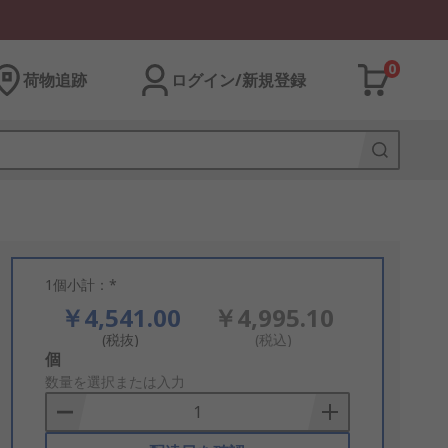
0
荷物追跡
ログイン/新規登録
1個小計：*
￥4,541.00
￥4,995.10
(税抜)
(税込)
Add
個
to
数量を選択または入力
Basket