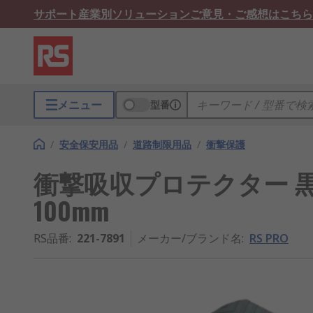
サポート
産業別ソリューション
ご意見・ご感想はこちら
メニュー
型番
/
安全保安用品
/
道路制限用品
/
衝撃保護
衝撃吸収プロテクター 黒 RS
100mm
RS品番
:
221-7891
メーカー/ブランド名
:
RS PRO