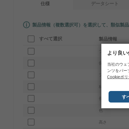
仕様
データシート
製品情報（複数選択可）を選択して、類似製品
すべて選択
製品情報
ブランド
より良い
保護形状
当社のウェ
ンツをパー
プロダクトタイ
Cookieポ
材質
す
長さ
色
高さ