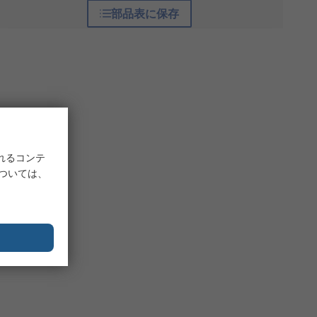
部品表に保存
れるコンテ
については、