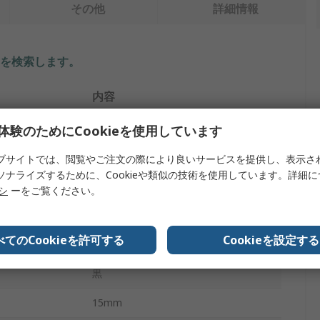
その他
詳細情報
を検索します。
内容
RS PRO
体験のためにCookieを使用しています
Dフェンダー
ブサイトでは、閲覧やご注文の際により良いサービスを提供し、表示さ
ソナライズするために、Cookieや類似の技術を使用しています。詳細
プ
衝撃吸収プロテクター
リシ
ーをご覧ください。
ポリウレタン
べてのCookieを許可する
Cookieを設定する
500mm
黒
15mm