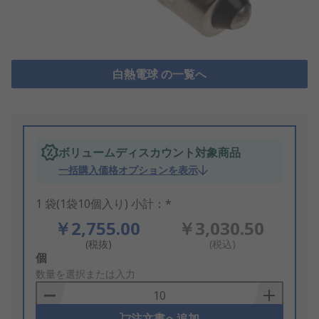
白熱電球 の一覧へ
ボリュームディスカウント対象商品
一括購入価格オプションを表示
1 袋(1袋10個入り) 小計：*
￥2,755.00
￥3,030.50
(税抜)
(税込)
Add
個
to
数量を選択または入力
Basket
注文書へ追加