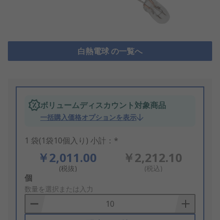
白熱電球 の一覧へ
ボリュームディスカウント対象商品
一括購入価格オプションを表示
1 袋(1袋10個入り) 小計：*
￥2,011.00
￥2,212.10
(税抜)
(税込)
Add
個
to
数量を選択または入力
Basket