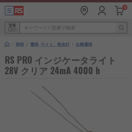
0
型番
/
照明
/
電球, ライト、蛍光灯
/
白熱電球
RS PRO インジケータライト
28V クリア 24mA 4000 h