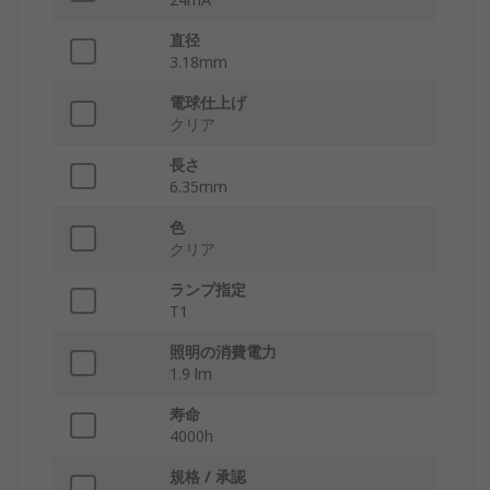
直径
3.18mm
電球仕上げ
クリア
長さ
6.35mm
色
クリア
ランプ指定
T1
照明の消費電力
1.9 lm
寿命
4000h
規格 / 承認