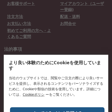
お客様サポート
マイアカウント（ユーザ
ー登録)
注文方法
配送・送料
お支払い方法
お問合せ
初めてご利用の方へ・よ
くあるご質問
法的事項
プライバシーポリシー
ご利用規約
より良い体験のためにCookieを使用していま
クッキーポリシー
す
RSについて
当社のウェブサイトでは、閲覧やご注文の際により良いサー
ビスを提供し、表示されるコンテンツをパーソナライズする
会社概要
採用情報
ために、Cookieや類似の技術を使用しています。詳細につ
プレスリリース＆お知ら
コーポレートサイト
いては、
Cookieポリシ
ーをご覧ください。
せ
全世界のRS
RSの歴史