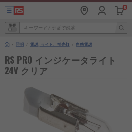
0
型番
/
照明
/
電球, ライト、蛍光灯
/
白熱電球
RS PRO インジケータライト
24V クリア