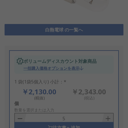
白熱電球 の一覧へ
ボリュームディスカウント対象商品
一括購入価格オプションを表示
1 袋(1袋5個入り) 小計：*
￥2,130.00
￥2,343.00
(税抜)
(税込)
Add
個
to
数量を選択または入力
Basket
注文書へ追加