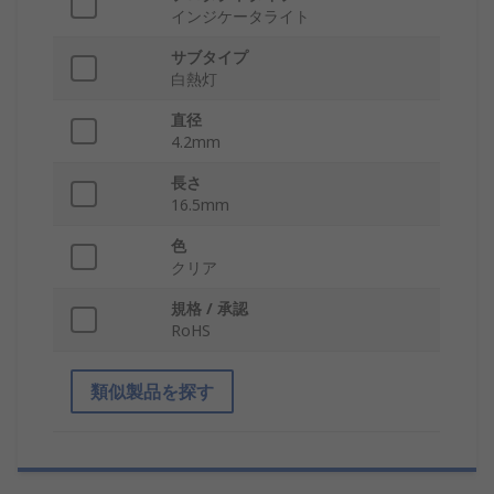
インジケータライト
サブタイプ
白熱灯
直径
4.2mm
長さ
16.5mm
色
クリア
規格 / 承認
RoHS
類似製品を探す