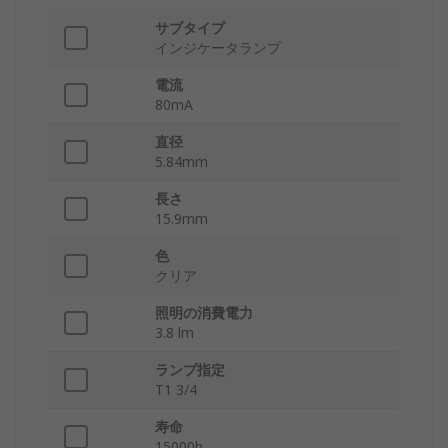
サブタイプ
インジケータランプ
電流
80mA
直径
5.84mm
長さ
15.9mm
色
クリア
照明の消費電力
3.8 lm
ランプ指定
T1 3/4
寿命
15000h