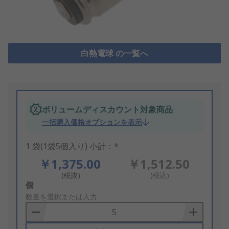
白熱電球 の一覧へ
ボリュームディスカウント対象商品
一括購入価格オプションを表示
1 袋(1袋5個入り) 小計：*
￥1,375.00
￥1,512.50
(税抜)
(税込)
Add
個
to
数量を選択または入力
Basket